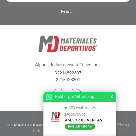
Alguna duda o consulta? Llamanos:
02214892307
2215428201
Hablar por Whatsapp
X
MD Materiales
Deportivos
ASESOR DE VENTAS
| Calle 2 n� 1724 entre 67 y 68 - La Plata |
MD Materiales Deportivos
HABLAR AHORA
Todos Los Derechos Reservados. 2026