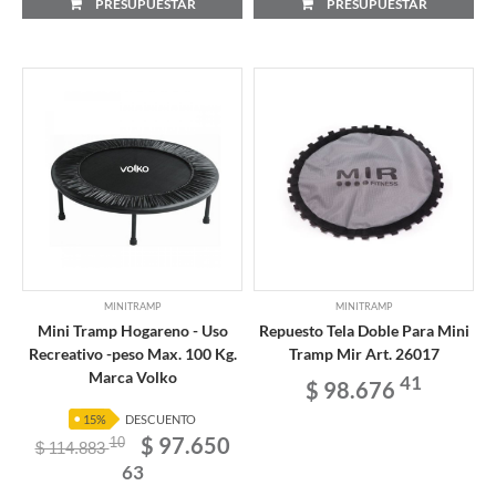
PRESUPUESTAR
PRESUPUESTAR
MINITRAMP
MINITRAMP
Mini Tramp Hogareno - Uso
Repuesto Tela Doble Para Mini
Recreativo -peso Max. 100 Kg.
Tramp Mir Art. 26017
Marca Volko
41
$ 98.676
15%
DESCUENTO
$ 97.650
10
$ 114.883
63