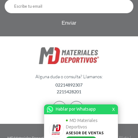
Alguna duda o consulta? Llamanos:
02214892307
2215428201
Hablar por Whatsapp
X
MD Materiales
Deportivos
ASESOR DE VENTAS
| Calle 2 n� 1724 entre 67 y 68 - La Plata |
MD Materiales Deportivos