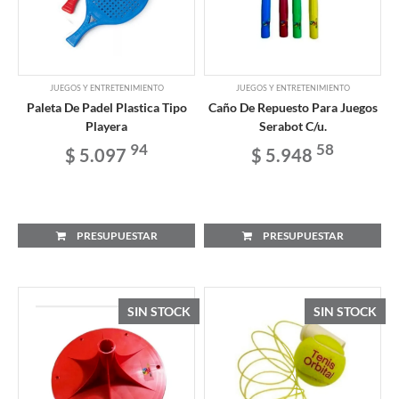
JUEGOS Y ENTRETENIMIENTO
JUEGOS Y ENTRETENIMIENTO
Paleta De Padel Plastica Tipo
Caño De Repuesto Para Juegos
Playera
Serabot C/u.
94
58
$ 5.097
$ 5.948
PRESUPUESTAR
PRESUPUESTAR
SIN STOCK
SIN STOCK