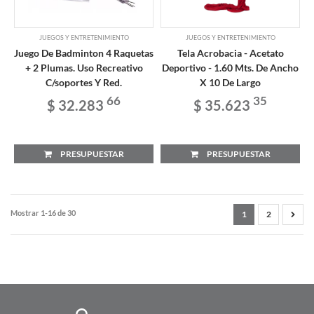
JUEGOS Y ENTRETENIMIENTO
JUEGOS Y ENTRETENIMIENTO
Juego De Badminton 4 Raquetas
Tela Acrobacia - Acetato
+ 2 Plumas. Uso Recreativo
Deportivo - 1.60 Mts. De Ancho
C/soportes Y Red.
X 10 De Largo
66
35
$ 32.283
$ 35.623
PRESUPUESTAR
PRESUPUESTAR
Mostrar 1-16 de 30
1
2