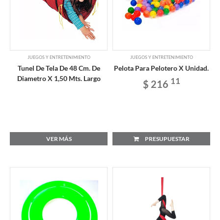
JUEGOS Y ENTRETENIMIENTO
JUEGOS Y ENTRETENIMIENTO
Tunel De Tela De 48 Cm. De
Pelota Para Pelotero X Unidad.
Diametro X 1,50 Mts. Largo
11
$ 216
VER MÁS
PRESUPUESTAR