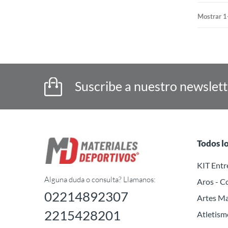
Mostrar 1
Suscribe a nuestro newslet
Todos l
KIT Ent
Alguna duda o consulta? Llamanos:
Aros - C
02214892307
Artes Ma
2215428201
Atletism