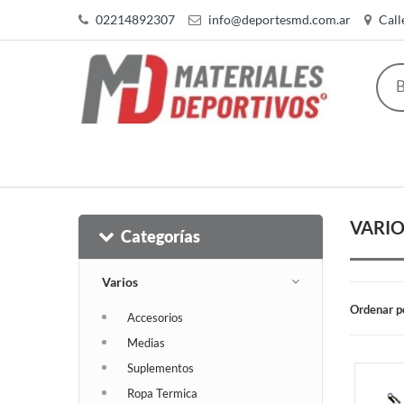
02214892307
info@deportesmd.com.ar
Call
VARIO
Categorías
Varios
Ordenar p
Accesorios
Medias
Suplementos
Ropa Termica