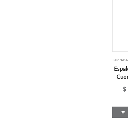
GIMNASI
Espal
Cue
$