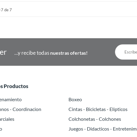
-7 de 7
ter
...y recibe todas
nuestras ofertas!
os Productos
renamiento
Boxeo
onos - Coordinacion
Cintas - Bicicletas - Elipticos
rciales
Colchonetas - Colchones
o
Juegos - Didacticos - Entretenim