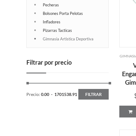
Pecheras
Bolsones Porta Pelotas
Infladores
Pizarras Tacticas
Gimnasia Artistica Deportiva
GIMNASI
Filtrar por precio
V
Enga
Gim
Precio:
0.00
-
1701538.91
FILTRAR