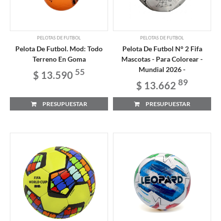
PELOTAS DE FUTBOL
PELOTAS DE FUTBOL
Pelota De Futbol. Mod: Todo
Pelota De Futbol N° 2 Fifa
Terreno En Goma
Mascotas - Para Colorear -
Mundial 2026 -
55
$ 13.590
89
$ 13.662
PRESUPUESTAR
PRESUPUESTAR