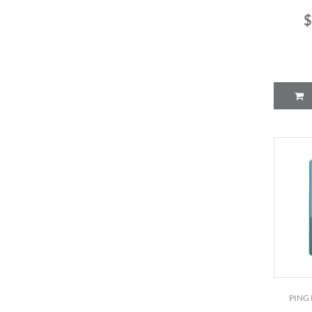
$
PING