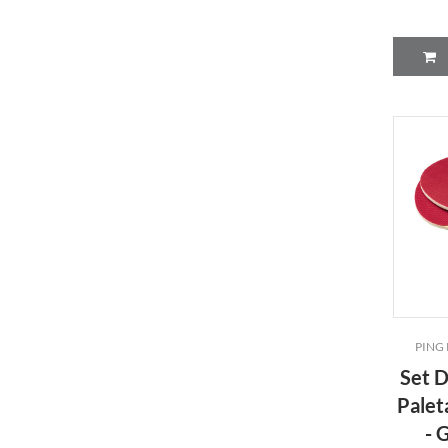
PING
Set D
Paleta
- 