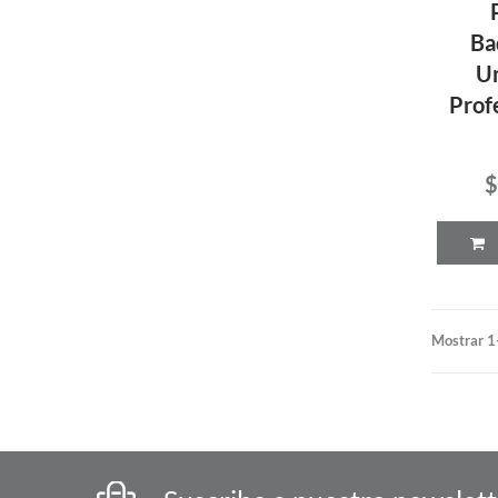
Ba
U
Prof
$
Mostrar 1