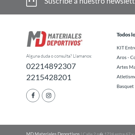
Suscribe a nuestro newslet
Todos l
KIT Ent
Alguna duda o consulta? Llamanos:
Aros - C
02214892307
Artes Ma
2215428201
Atletism
Basquet
MD Materiales Deportivos
| Calle 2 n� 1724 entre 67 y