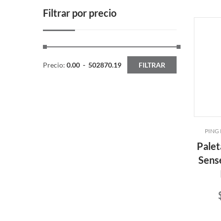
Filtrar por precio
Precio:
0.00
-
502870.19
FILTRAR
PING
Palet
Sense