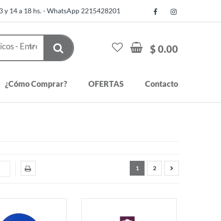
13 y 14 a 18 hs. - WhatsApp 2215428201
$ 0.00
¿Cómo Comprar?
OFERTAS
Contacto
1
2