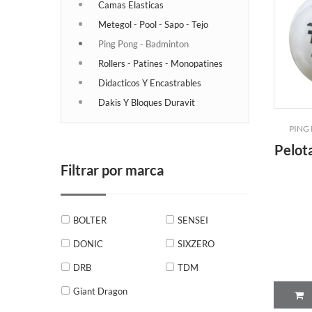
Camas Elasticas
Metegol - Pool - Sapo - Tejo
Ping Pong - Badminton
Rollers - Patines - Monopatines
Didacticos Y Encastrables
Dakis Y Bloques Duravit
PING
Pelot
Filtrar por marca
BOLTER
SENSEI
DONIC
SIXZERO
DRB
TDM
Giant Dragon