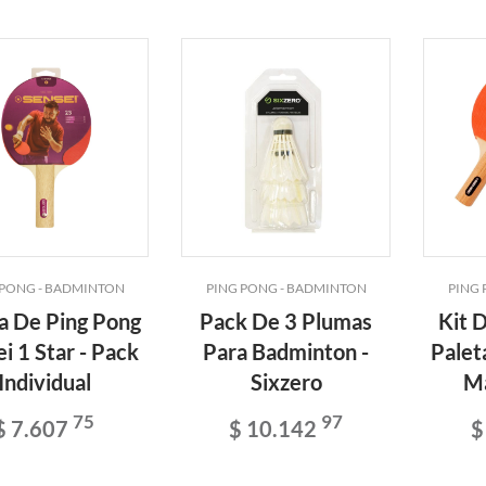
 PONG - BADMINTON
PING PONG - BADMINTON
PING 
a De Ping Pong
Pack De 3 Plumas
Kit 
i 1 Star - Pack
Para Badminton -
Palet
Individual
Sixzero
Ma
75
97
$ 7.607
$ 10.142
$