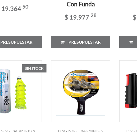
Con Funda
50
 19.364
28
$ 19.977
$
PRESUPUESTAR
PRESUPUESTAR
SIN STOCK
 PONG - BADMINTON
PING PONG - BADMINTON
PING 