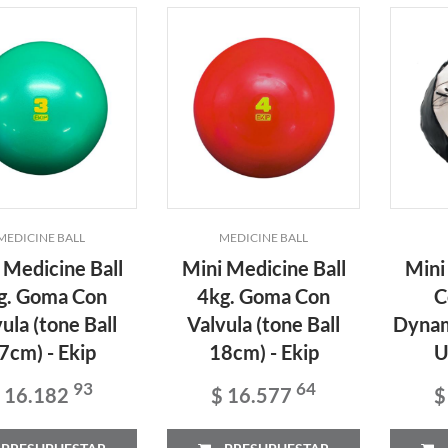
MEDICINE BALL
MEDICINE BALL
 Medicine Ball
Mini Medicine Ball
Mini
g. Goma Con
4kg. Goma Con
C
ula (tone Ball
Valvula (tone Ball
Dynam
7cm) - Ekip
18cm) - Ekip
U
93
64
 16.182
$ 16.577
$