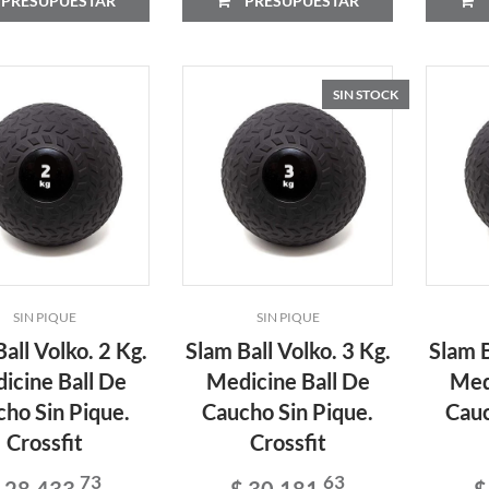
PRESUPUESTAR
PRESUPUESTAR
SIN STOCK
SIN PIQUE
SIN PIQUE
all Volko. 2 Kg.
Slam Ball Volko. 3 Kg.
Slam B
icine Ball De
Medicine Ball De
Med
ho Sin Pique.
Caucho Sin Pique.
Cauc
Crossfit
Crossfit
73
63
 28.433
$ 30.181
$