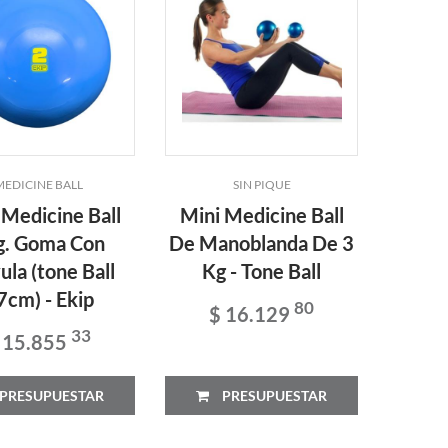
MEDICINE BALL
SIN PIQUE
 Medicine Ball
Mini Medicine Ball
g. Goma Con
De Manoblanda De 3
ula (tone Ball
Kg - Tone Ball
7cm) - Ekip
80
$ 16.129
33
 15.855
PRESUPUESTAR
PRESUPUESTAR