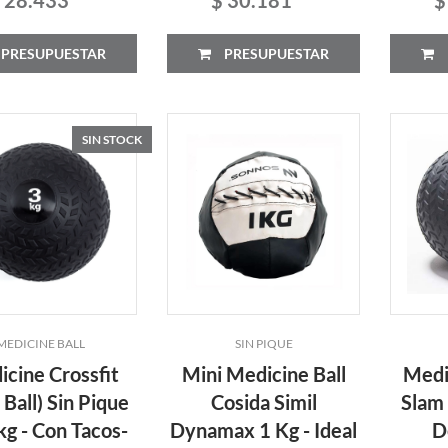
PRESUPUESTAR
PRESUPUESTAR
SIN STOCK
MEDICINE BALL
SIN PIQUE
cine Crossfit
Mini Medicine Ball
Medic
 Ball) Sin Pique
Cosida Simil
Slam 
g - Con Tacos-
Dynamax 1 Kg - Ideal
D