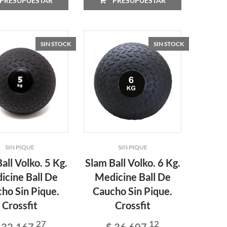
PRESUPUESTAR
PRESUPUESTAR
SIN STOCK
SIN STOCK
SIN PIQUE
SIN PIQUE
all Volko. 5 Kg.
Slam Ball Volko. 6 Kg.
icine Ball De
Medicine Ball De
ho Sin Pique.
Caucho Sin Pique.
Crossfit
Crossfit
27
12
 32.167
$ 36.607