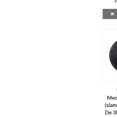
Medi
(slam
De 3k