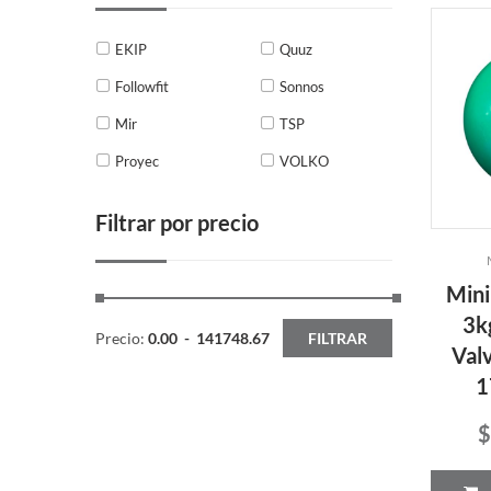
EKIP
Quuz
Followfit
Sonnos
Mir
TSP
Proyec
VOLKO
Filtrar por precio
Mini
3k
Precio:
0.00
-
141748.67
FILTRAR
Valv
1
$