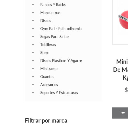
Bancos Y Racks
Mancuernas
Discos
Gym Ball - Esferodinamia
Sogas Para Saltar
Tobilleras
Steps
Mini
Discos Plasticos Y Agarre
De Ma
Minitramp
Kg
Guantes
Accesorios
$
Soportes Y Estructuras
Filtrar por marca