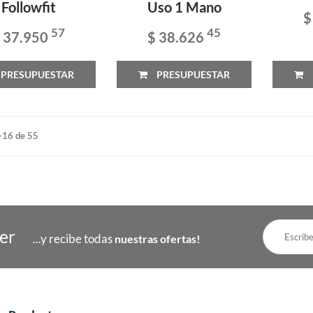
Followfit
Uso 1 Mano
$
57
45
 37.950
$ 38.626
PRESUPUESTAR
PRESUPUESTAR
-16 de 55
ter
...y recibe todas
nuestras ofertas!