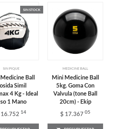
SIN STOCK
SIN PIQUE
MEDICINE BALL
 Medicine Ball
Mini Medicine Ball
osida Simil
5kg. Goma Con
ax 4 Kg - Ideal
Valvula (tone Ball
so 1 Mano
20cm) - Ekip
14
05
 16.752
$ 17.367