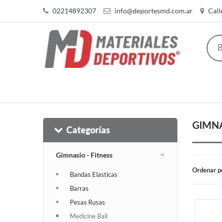
02214892307
info@deportesmd.com.ar
Call
GIMNA
Categorías
Gimnasio - Fitness
Ordenar p
Bandas Elasticas
Barras
Pesas Rusas
Medicine Ball