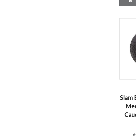
Slam B
Med
Cauc
$