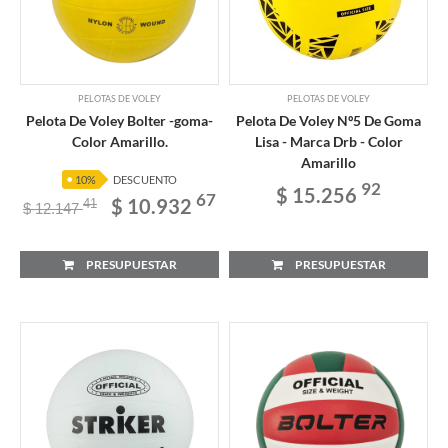
PELOTAS DE VOLEY
PELOTAS DE VOLEY
Pelota De Voley Bolter -goma-
Pelota De Voley Nº5 De Goma
Color Amarillo.
Lisa - Marca Drb - Color
Amarillo
10%
DESCUENTO
92
$ 15.256
67
$ 10.932
41
$ 12.147
PRESUPUESTAR
PRESUPUESTAR