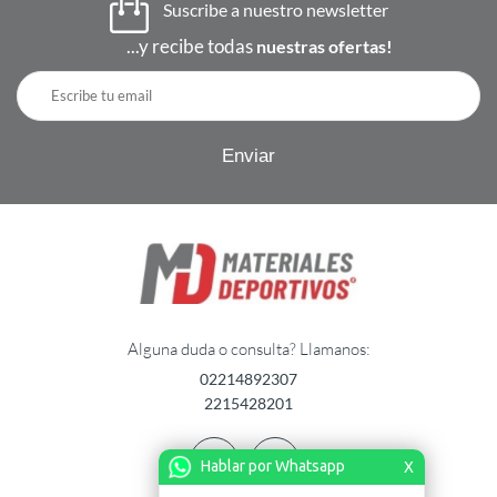
Suscribe a nuestro newsletter
...y recibe todas
nuestras ofertas!
Alguna duda o consulta? Llamanos:
02214892307
2215428201
Hablar por Whatsapp
X