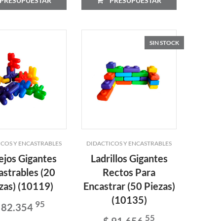
PRESUPUESTAR
PRESUPUESTAR
SIN STOCK
ICOS Y ENCASTRABLES
DIDACTICOS Y ENCASTRABLES
ejos Gigantes
Ladrillos Gigantes
astrables (20
Rectos Para
zas) (10119)
Encastrar (50 Piezas)
(10135)
95
 82.354
55
$ 91.656