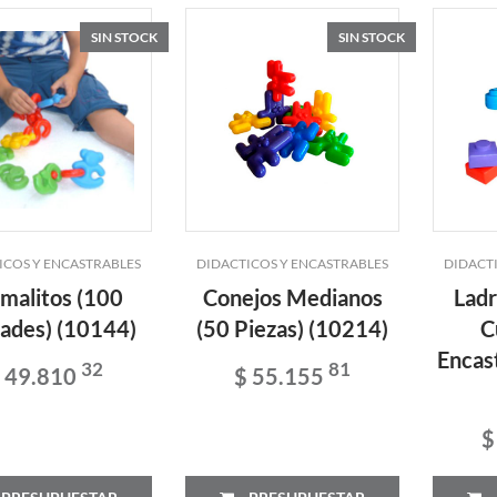
SIN STOCK
SIN STOCK
ICOS Y ENCASTRABLES
DIDACTICOS Y ENCASTRABLES
DIDACT
malitos (100
Conejos Medianos
Ladr
ades) (10144)
(50 Piezas) (10214)
C
Encast
32
81
 49.810
$ 55.155
$