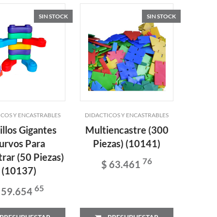
SIN STOCK
SIN STOCK
ICOS Y ENCASTRABLES
DIDACTICOS Y ENCASTRABLES
illos Gigantes
Multiencastre (300
urvos Para
Piezas) (10141)
rar (50 Piezas)
76
$ 63.461
(10137)
65
 59.654