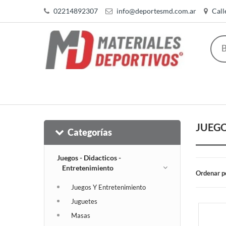
02214892307
info@deportesmd.com.ar
Call
JUEGO
Categorías
Juegos - Didacticos -
Entretenimiento
Ordenar p
Juegos Y Entretenimiento
Juguetes
Masas