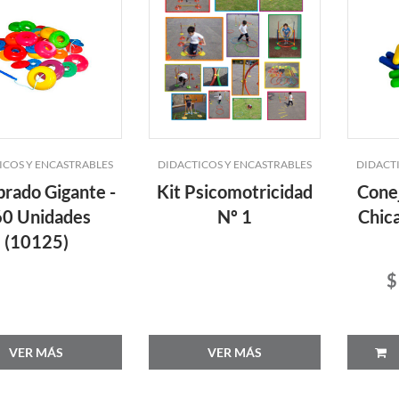
ICOS Y ENCASTRABLES
DIDACTICOS Y ENCASTRABLES
DIDACT
rado Gigante -
Kit Psicomotricidad
Cone
0 Unidades
Nº 1
Chica
(10125)
$
VER MÁS
VER MÁS