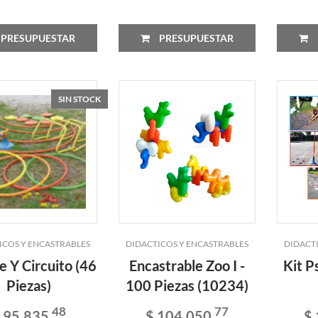
PRESUPUESTAR
PRESUPUESTAR
SIN STOCK
ICOS Y ENCASTRABLES
DIDACTICOS Y ENCASTRABLES
DIDACT
e Y Circuito (46
Encastrable Zoo I -
Kit P
Piezas)
100 Piezas (10234)
48
77
 95.835
$ 104.050
$