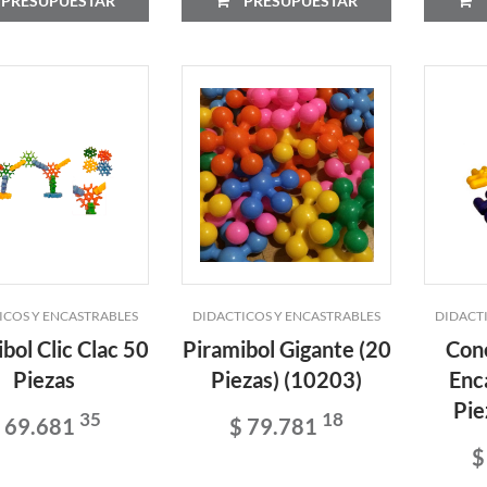
PRESUPUESTAR
PRESUPUESTAR
ICOS Y ENCASTRABLES
DIDACTICOS Y ENCASTRABLES
DIDACT
bol Clic Clac 50
Piramibol Gigante (20
Con
Piezas
Piezas) (10203)
Enc
Pie
35
18
 69.681
$ 79.781
$