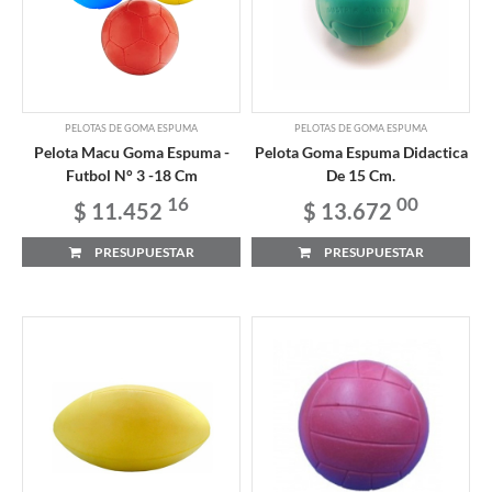
PELOTAS DE GOMA ESPUMA
PELOTAS DE GOMA ESPUMA
Pelota Macu Goma Espuma -
Pelota Goma Espuma Didactica
Futbol N° 3 -18 Cm
De 15 Cm.
16
00
$ 11.452
$ 13.672
PRESUPUESTAR
PRESUPUESTAR