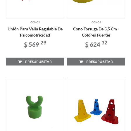
CONOS
CONOS
Unión Para Valla Regulable De
Cono Tortuga De 5,5 Cm -
Psicomotricidad
Colores Fuertes
29
32
$ 569
$ 624
PRESUPUESTAR
PRESUPUESTAR