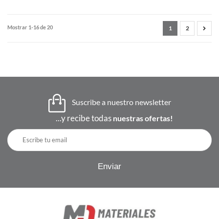
Mostrar 1-16 de 20
1
2
Suscribe a nuestro newsletter
...y recibe todas
nuestras ofertas!