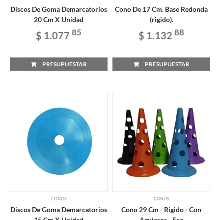
Discos De Goma Demarcatorios
Cono De 17 Cm. Base Redonda
20 Cm X Unidad
(rigido).
85
88
$ 1.077
$ 1.132
PRESUPUESTAR
PRESUPUESTAR
CONOS
CONOS
Discos De Goma Demarcatorios
Cono 29 Cm - Rigido - Con
15 Cm X Unidad
Agujeros - Eco