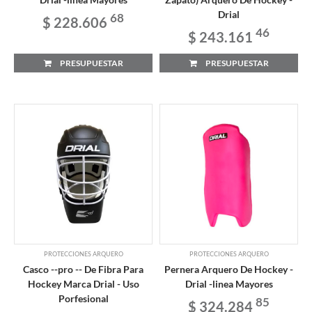
Drial
68
$ 228.606
46
$ 243.161
PRESUPUESTAR
PRESUPUESTAR
PROTECCIONES ARQUERO
PROTECCIONES ARQUERO
Casco --pro -- De Fibra Para
Pernera Arquero De Hockey -
Hockey Marca Drial - Uso
Drial -linea Mayores
Porfesional
85
$ 324.284