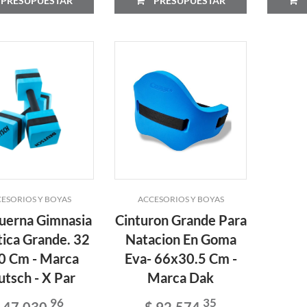
PRESUPUESTAR
PRESUPUESTAR
ESORIOS Y BOYAS
ACCESORIOS Y BOYAS
erna Gimnasia
Cinturon Grande Para
ica Grande. 32
Natacion En Goma
0 Cm - Marca
Eva- 66x30.5 Cm -
tsch - X Par
Marca Dak
96
35
 47.030
$ 92.574