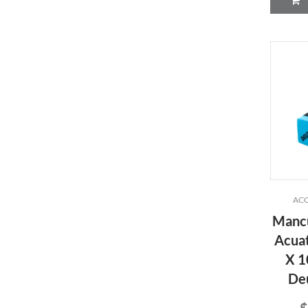
ACC
Mancu
Acuat
X 1
Deu
$