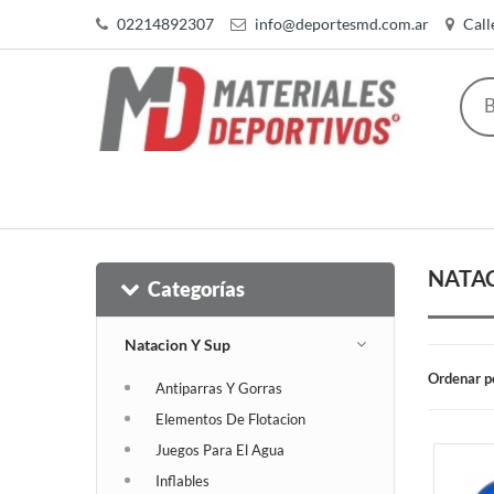
02214892307
info@deportesmd.com.ar
Call
NATAC
Categorías
Natacion Y Sup
Ordenar p
Antiparras Y Gorras
Elementos De Flotacion
Juegos Para El Agua
Inflables