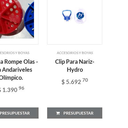
ESORIOS Y BOYAS
ACCESORIOS Y BOYAS
na Rompe Olas -
Clip Para Nariz-
a Andariveles
Hydro
Olímpico.
70
$ 5.692
96
$ 1.390
PRESUPUESTAR
PRESUPUESTAR