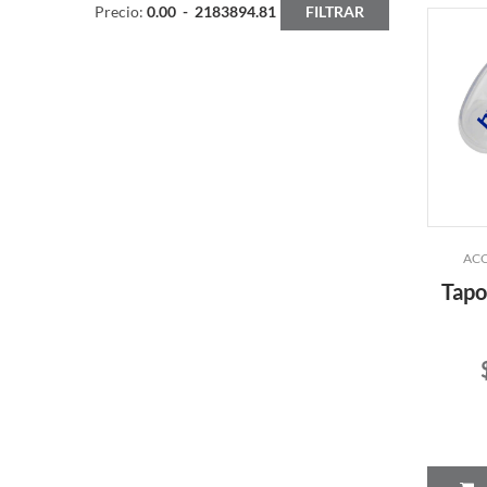
Precio:
0.00
-
2183894.81
FILTRAR
ACC
Tapo