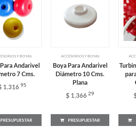
ESORIOS Y BOYAS
ACCESORIOS Y BOYAS
ACC
Para Andarivel
Boya Para Andarivel
Turbi
metro 7 Cms.
Diámetro 10 Cms.
par
Plana
95
$ 1.316
29
$ 1.366
PRESUPUESTAR
PRESUPUESTAR