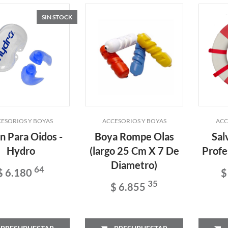
SIN STOCK
ESORIOS Y BOYAS
ACCESORIOS Y BOYAS
ACC
n Para Oidos -
Boya Rompe Olas
Sal
Hydro
(largo 25 Cm X 7 De
Profe
Diametro)
64
$ 6.180
$
35
$ 6.855