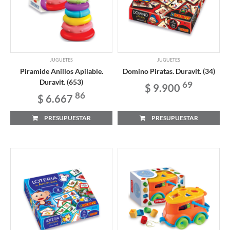
JUGUETES
JUGUETES
Piramide Anillos Apilable.
Domino Piratas. Duravit. (34)
Duravit. (653)
69
$ 9.900
86
$ 6.667
PRESUPUESTAR
PRESUPUESTAR