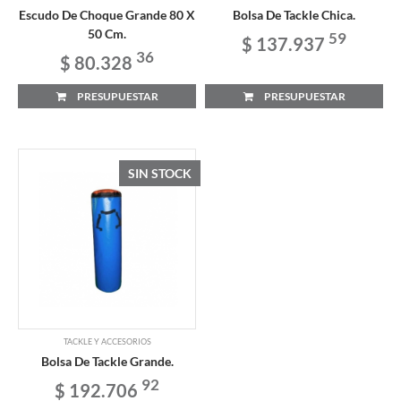
Escudo De Choque Grande 80 X
Bolsa De Tackle Chica.
50 Cm.
59
$ 137.937
36
$ 80.328
PRESUPUESTAR
PRESUPUESTAR
SIN STOCK
TACKLE Y ACCESORIOS
Bolsa De Tackle Grande.
92
$ 192.706