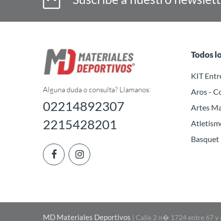
Todos l
KIT Ent
Alguna duda o consulta? Llamanos:
Aros - C
02214892307
Artes Ma
2215428201
Atletism
Basquet
MD Materiales Deportivos
| Calle 2 n� 1724 entre 67 y