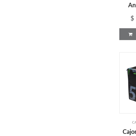
An
$
C
Cajo