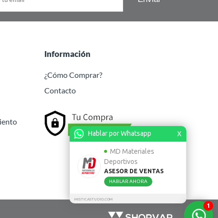
Información
¿Cómo Comprar?
Contacto
iento
Hablar por Whatsapp
X
MD Materiales
Deportivos
ASESOR DE VENTAS
HABLAR AHORA
MISTICASTUDIO.COM
1