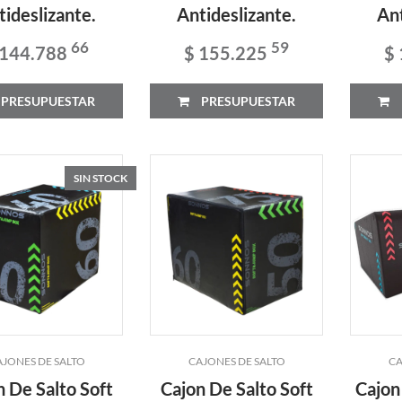
tideslizante.
Antideslizante.
Ant
66
59
 144.788
$ 155.225
$
PRESUPUESTAR
PRESUPUESTAR
SIN STOCK
AJONES DE SALTO
CAJONES DE SALTO
CA
n De Salto Soft
Cajon De Salto Soft
Cajon 