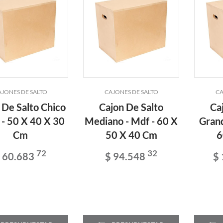
AJONES DE SALTO
CAJONES DE SALTO
CA
 De Salto Chico
Cajon De Salto
Ca
 - 50 X 40 X 30
Mediano - Mdf - 60 X
Grand
Cm
50 X 40 Cm
6
72
32
 60.683
$ 94.548
$