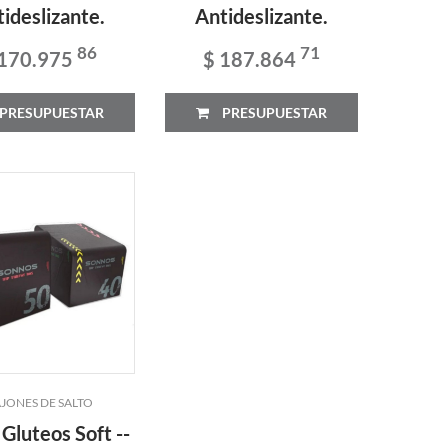
ideslizante.
Antideslizante.
86
71
 170.975
$ 187.864
PRESUPUESTAR
PRESUPUESTAR
JONES DE SALTO
Gluteos Soft --