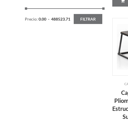
Precio:
0.00
-
488523.71
FILTRAR
C
Ca
Pliom
Estruc
Su