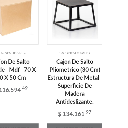
JONES DE SALTO
CAJONES DE SALTO
jon De Salto
Cajon De Salto
e - Mdf - 70 X
Pliometrico (30 Cm)
0 X 50 Cm
Estructura De Metal -
Superficie De
49
 116.594
Madera
Antideslizante.
97
$ 134.161