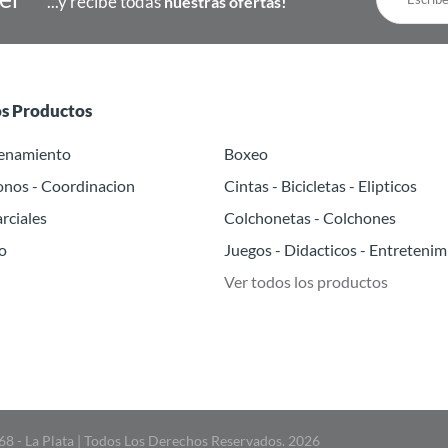
...y recibe todas
nuestras ofertas!
os Productos
renamiento
Boxeo
onos - Coordinacion
Cintas - Bicicletas - Elipticos
rciales
Colchonetas - Colchones
o
Juegos - Didacticos - Entretenim
Ver todos los productos
 68 - La Plata | Todos Los Derechos Reservados. 2026