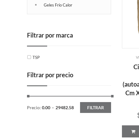
Geles Frío Calor
Filtrar por marca
TSP
V
C
Filtrar por precio
(auto
Cm X
Precio:
0.00
-
29482.58
FILTRAR