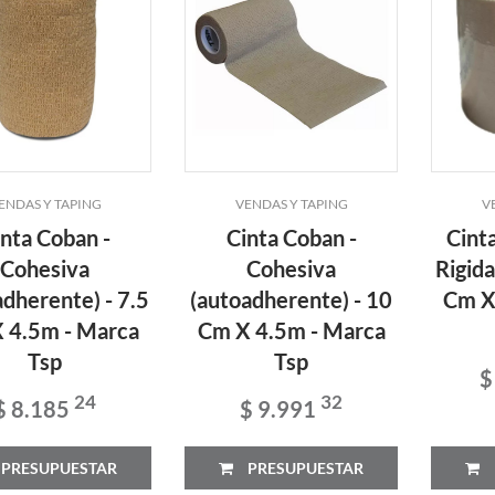
ENDAS Y TAPING
VENDAS Y TAPING
V
inta Coban -
Cinta Coban -
Cinta
Cohesiva
Cohesiva
Rigida
adherente) - 7.5
(autoadherente) - 10
Cm X
 4.5m - Marca
Cm X 4.5m - Marca
Tsp
Tsp
$
24
32
$ 8.185
$ 9.991
PRESUPUESTAR
PRESUPUESTAR