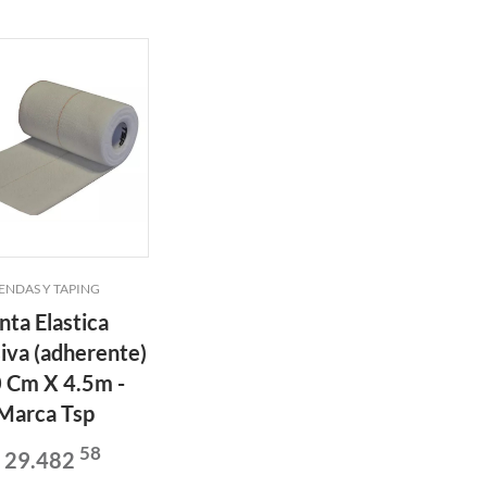
ENDAS Y TAPING
nta Elastica
iva (adherente)
0 Cm X 4.5m -
Marca Tsp
58
 29.482