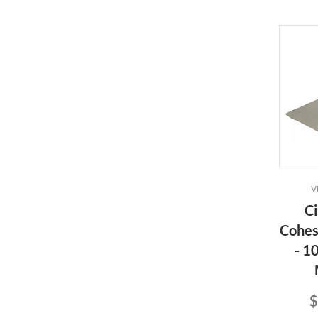
V
Ci
Cohes
- 1
$