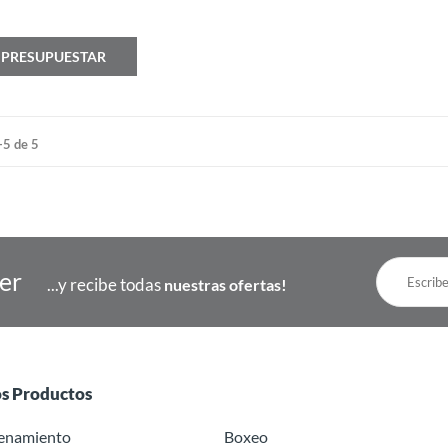
PRESUPUESTAR
-5 de 5
ter
...y recibe todas
nuestras ofertas!
os Productos
renamiento
Boxeo