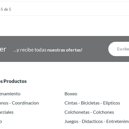
-5 de 5
ter
...y recibe todas
nuestras ofertas!
os Productos
renamiento
Boxeo
onos - Coordinacion
Cintas - Bicicletas - Elipticos
rciales
Colchonetas - Colchones
o
Juegos - Didacticos - Entretenim