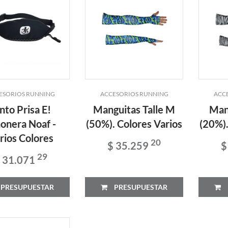
ESORIOS RUNNING
ACCESORIOS RUNNING
ACC
nto Prisa E!
Manguitas Talle M
Mang
onera Noaf -
(50%). Colores Varios
(20%).
rios Colores
20
$ 35.259
$
29
 31.071
PRESUPUESTAR
PRESUPUESTAR