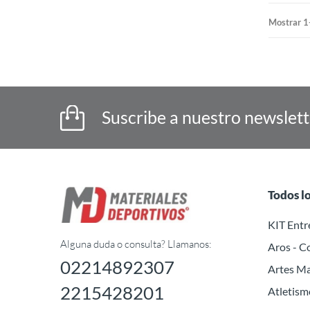
Mostrar 1
Suscribe a nuestro newslet
Todos l
KIT Ent
Alguna duda o consulta? Llamanos:
Aros - C
02214892307
Artes Ma
2215428201
Atletism