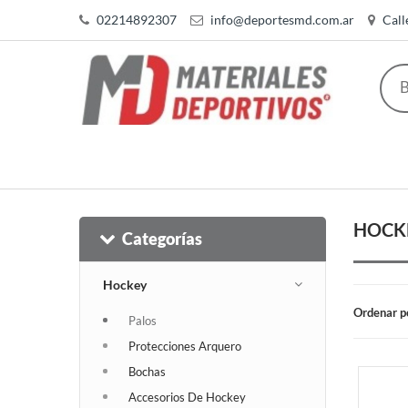
02214892307
info@deportesmd.com.ar
Call
HOCK
Categorías
Hockey
Ordenar p
Palos
Protecciones Arquero
Bochas
Accesorios De Hockey