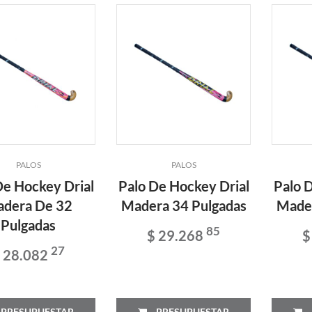
PALOS
PALOS
De Hockey Drial
Palo De Hockey Drial
Palo 
dera De 32
Madera 34 Pulgadas
Mader
Pulgadas
85
$ 29.268
$
27
 28.082
PRESUPUESTAR
PRESUPUESTAR