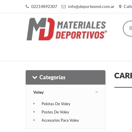
02214892307
info@deportesmd.com.ar
Call
CAR
Categorías
Voley
Pelotas De Voley
Postes De Voley
Accesorios Para Voley