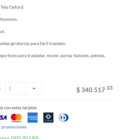
 Tela Oxford.
Aluminio.
ul.
uedas giratorias para fácil traslado.
portivos para trasladar, mover, portar balones, pelotas.
33
:
$ 340.517
á con estas tarjetas
r promociones
mpra 100% SEGURA