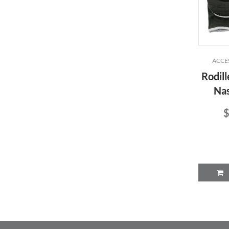
ACCE
Rodill
Nas
$
P