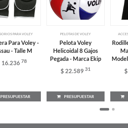
SORIOS PARA VOLEY
PELOTAS DE VOLEY
ACCE
era Para Voley -
Pelota Voley
Rodill
sau - Talle M
Helicoidal 8 Gajos
Ma
Pegada - Marca Ekip
Model
78
 16.236
31
$ 22.589
$
RESUPUESTAR
PRESUPUESTAR
P