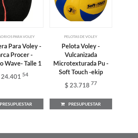
SORIOS PARA VOLEY
PELOTAS DE VOLEY
ACCES
era Para Voley -
Pelota Voley -
Rodill
rca Procer -
Vulcanizada
Mar
o Wave- Talle 1
Microtexturada Pu -
Modelo
Soft Touch -ekip
54
 24.401
$
77
$ 23.718
RESUPUESTAR
PRESUPUESTAR
P