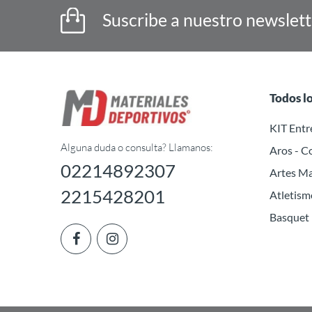
Suscribe a nuestro newslet
Todos l
KIT Ent
Alguna duda o consulta? Llamanos:
Aros - C
02214892307
Artes Ma
2215428201
Atletism
Basquet