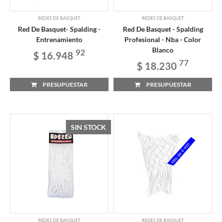
REDES DE BASQUET
REDES DE BASQUET
Red De Basquet- Spalding -
Red De Basquet - Spalding
Entrenamiento
Profesional - Nba - Color
Blanco
92
$ 16.948
77
$ 18.230
PRESUPUESTAR
PRESUPUESTAR
SIN STOCK
REDES DE BASQUET
REDES DE BASQUET