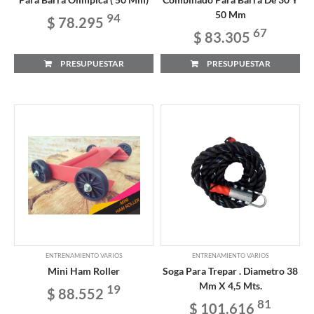
50 Mm
94
$ 78.295
67
$ 83.305
PRESUPUESTAR
PRESUPUESTAR
ENTRENAMIENTO VARIOS
ENTRENAMIENTO VARIOS
Mini Ham Roller
Soga Para Trepar . Diametro 38
Mm X 4,5 Mts.
19
$ 88.552
81
$ 101.616