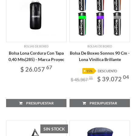
BOLSAS DE BOXEO
BOLSAS DE BOXEO
Bolsa Lona Cordura Con Tapa
Bolsa De Boxeo Sonnos 90 Cm -
0,40 Mts(285) - Marca Proyec
Lona Vinilica Brillante
67
$ 26.057
15%
DESCUENTO
04
$ 39.072
11
$ 45.967
PRESUPUESTAR
PRESUPUESTAR
SIN STOCK