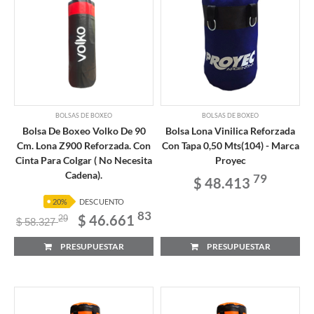
BOLSAS DE BOXEO
BOLSAS DE BOXEO
Bolsa De Boxeo Volko De 90
Bolsa Lona Vinilica Reforzada
Cm. Lona Z900 Reforzada. Con
Con Tapa 0,50 Mts(104) - Marca
Cinta Para Colgar ( No Necesita
Proyec
Cadena).
79
$ 48.413
20%
DESCUENTO
83
$ 46.661
29
$ 58.327
PRESUPUESTAR
PRESUPUESTAR