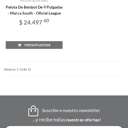
PELOTAS DE SOFTBALL
Pelota De Beisbol De 9 Pulgadas
- Marca South - Oficial League
60
$ 24.497
PRESUPUESTAR
Mostrar 1-13 de 13
Suscribe a nuestro newsletter
...y recibe todas
nuestras ofertas!