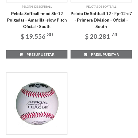
PELOTAS DE SOFTBALL
PELOTAS DE SOFTBALL
Pelota Softball -mod Sb-12
Pelota De Softball 12 - Fp-12-e7
Pulgadas - Amarilla -slow Pitch
- Primera Division - Oficial -
Oficial - South
South
30
74
$ 19.556
$ 20.281
PRESUPUESTAR
PRESUPUESTAR