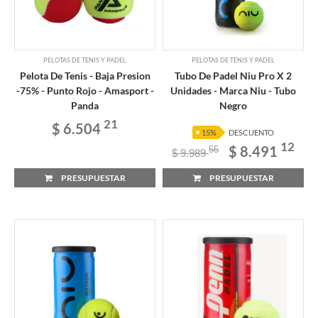
PELOTAS DE TENIS Y PADEL
PELOTAS DE TENIS Y PADEL
Pelota De Tenis - Baja Presion
Tubo De Padel Niu Pro X 2
-75% - Punto Rojo - Amasport -
Unidades - Marca Niu - Tubo
Panda
Negro
21
$ 6.504
15%
DESCUENTO
12
$ 8.491
55
$ 9.989
PRESUPUESTAR
PRESUPUESTAR