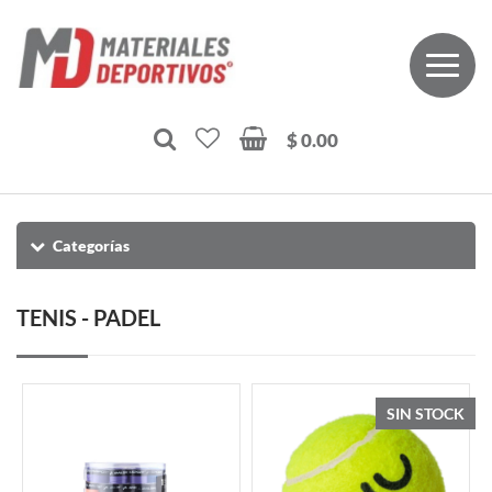
$ 0.00
Categorías
TENIS - PADEL
SIN STOCK