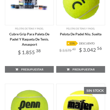
PELOTAS DE TENIS Y PADEL
PELOTAS DE TENIS Y PADEL
Cubre Grip Para Paleta De
Pelota De Padel Niu. Suelta
Padel Y Raqueta De Tenis.
15%
DESCUENTO
Amasport
56
$ 3.042
49
$ 3.579
38
$ 1.855
PRESUPUESTAR
PRESUPUESTAR
SIN STOCK