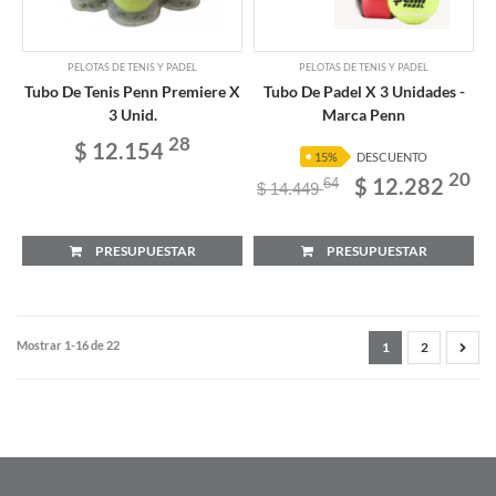
PELOTAS DE TENIS Y PADEL
PELOTAS DE TENIS Y PADEL
Tubo De Tenis Penn Premiere X
Tubo De Padel X 3 Unidades -
3 Unid.
Marca Penn
28
$ 12.154
15%
DESCUENTO
20
$ 12.282
64
$ 14.449
PRESUPUESTAR
PRESUPUESTAR
Mostrar 1-16 de 22
1
2