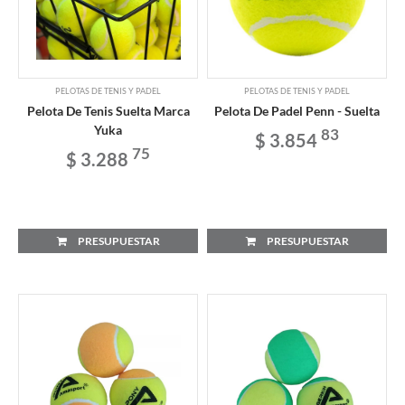
PELOTAS DE TENIS Y PADEL
PELOTAS DE TENIS Y PADEL
Pelota De Tenis Suelta Marca
Pelota De Padel Penn - Suelta
Yuka
83
$ 3.854
75
$ 3.288
PRESUPUESTAR
PRESUPUESTAR