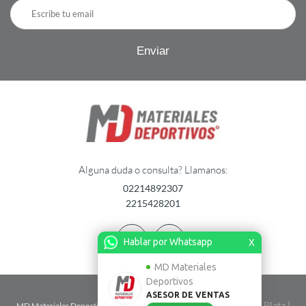
Alguna duda o consulta? Llamanos:
02214892307
2215428201
Hablar por Whatsapp
X
MD Materiales
Deportivos
ASESOR DE VENTAS
| Calle 2 n� 1724 entre 67 y 68 - La Plata |
MD Materiales Deportivos