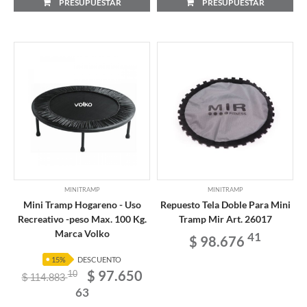
PRESUPUESTAR
PRESUPUESTAR
MINITRAMP
MINITRAMP
Mini Tramp Hogareno - Uso
Repuesto Tela Doble Para Mini
Recreativo -peso Max. 100 Kg.
Tramp Mir Art. 26017
Marca Volko
41
$ 98.676
15%
DESCUENTO
$ 97.650
10
$ 114.883
63