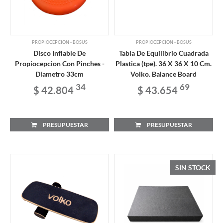
PROPIOCEPCION - BOSUS
PROPIOCEPCION - BOSUS
Disco Inflable De
Tabla De Equilibrio Cuadrada
Propiocepcion Con Pinches -
Plastica (tpe). 36 X 36 X 10 Cm.
Diametro 33cm
Volko. Balance Board
34
69
$ 42.804
$ 43.654
PRESUPUESTAR
PRESUPUESTAR
SIN STOCK