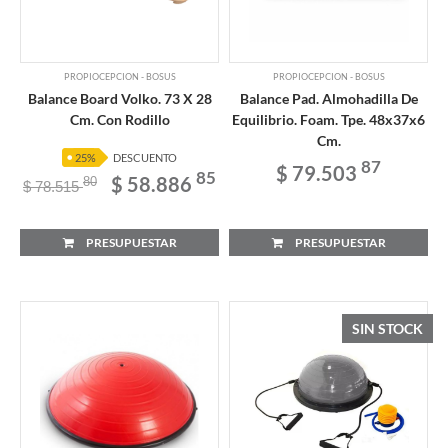
PROPIOCEPCION - BOSUS
PROPIOCEPCION - BOSUS
Balance Board Volko. 73 X 28
Balance Pad. Almohadilla De
Cm. Con Rodillo
Equilibrio. Foam. Tpe. 48x37x6
Cm.
25%
DESCUENTO
87
$ 79.503
85
$ 58.886
80
$ 78.515
PRESUPUESTAR
PRESUPUESTAR
SIN STOCK