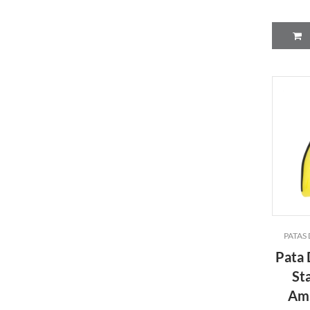
PATAS
Pata 
Sta
Ama