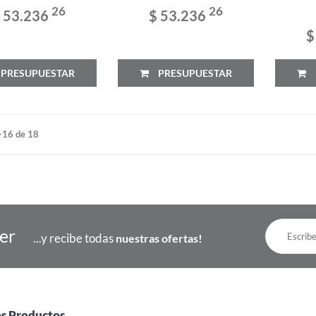
26
26
 53.236
$ 53.236
$
PRESUPUESTAR
PRESUPUESTAR
-16 de 18
ter
...y recibe todas
nuestras ofertas!
os Productos