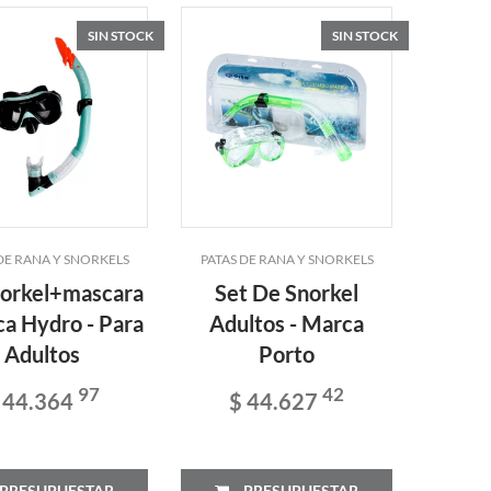
SIN STOCK
SIN STOCK
DE RANA Y SNORKELS
PATAS DE RANA Y SNORKELS
norkel+mascara
Set De Snorkel
ca Hydro - Para
Adultos - Marca
Adultos
Porto
97
42
 44.364
$ 44.627
PRESUPUESTAR
PRESUPUESTAR