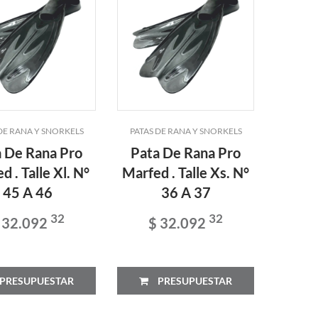
DE RANA Y SNORKELS
PATAS DE RANA Y SNORKELS
 De Rana Pro
Pata De Rana Pro
d . Talle Xl. N°
Marfed . Talle Xs. N°
45 A 46
36 A 37
32
32
 32.092
$ 32.092
PRESUPUESTAR
PRESUPUESTAR