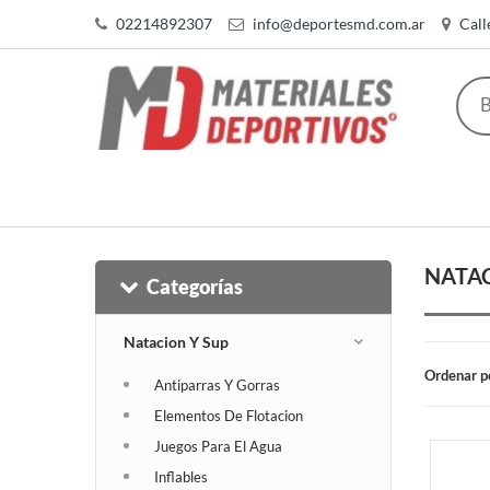
02214892307
info@deportesmd.com.ar
Call
NATAC
Categorías
Natacion Y Sup
Ordenar p
Antiparras Y Gorras
Elementos De Flotacion
Juegos Para El Agua
Inflables