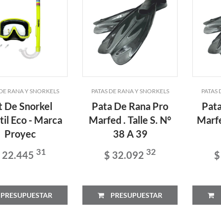
 DE RANA Y SNORKELS
PATAS DE RANA Y SNORKELS
PATAS 
t De Snorkel
Pata De Rana Pro
Pata
til Eco - Marca
Marfed . Talle S. N°
Marfe
Proyec
38 A 39
31
32
 22.445
$ 32.092
$
PRESUPUESTAR
PRESUPUESTAR