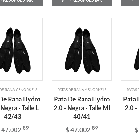
 DE RANA Y SNORKELS
PATAS DE RANA Y SNORKELS
PATAS 
 De Rana Hydro
Pata De Rana Hydro
Pata 
 Negra - Talle L
2.0 - Negra - Talle Ml
2.0 -
42/43
40/41
89
89
 47.002
$ 47.002
$