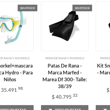
SIN STOCK
SIN STOCK
 DE RANA Y SNORKELS
PATAS DE RANA Y SNORKELS
PATAS 
norkel+mascara
Patas De Rana -
Kit S
ca Hydro - Para
Marca Marfed -
- Mar
Niños
Marea Df 300- Talle:
38/39
98
 35.491
$
32
$ 40.795
PRESUPUESTAR
PRESUPUESTAR