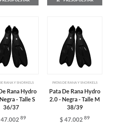
DE RANA Y SNORKELS
PATAS DE RANA Y SNORKELS
De Rana Hydro
Pata De Rana Hydro
 Negra - Talle S
2.0 - Negra - Talle M
36/37
38/39
89
89
 47.002
$ 47.002