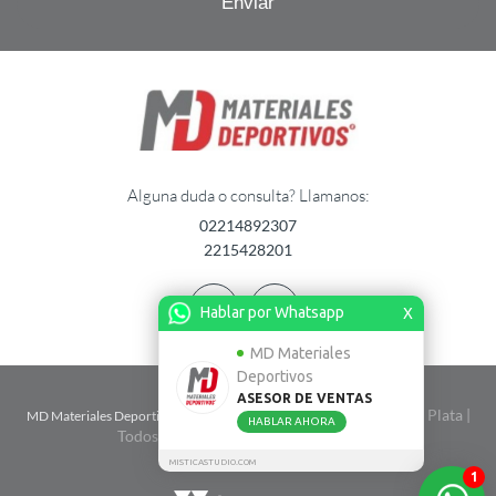
Alguna duda o consulta? Llamanos:
02214892307
2215428201
Hablar por Whatsapp
X
MD Materiales
Deportivos
ASESOR DE VENTAS
| Calle 2 n� 1724 entre 67 y 68 - La Plata |
MD Materiales Deportivos
HABLAR AHORA
Todos Los Derechos Reservados. 2026
MISTICASTUDIO.COM
1