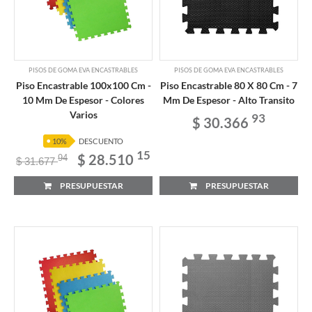
PISOS DE GOMA EVA ENCASTRABLES
PISOS DE GOMA EVA ENCASTRABLES
Piso Encastrable 100x100 Cm -
Piso Encastrable 80 X 80 Cm - 7
10 Mm De Espesor - Colores
Mm De Espesor - Alto Transito
Varios
93
$ 30.366
10%
DESCUENTO
15
$ 28.510
94
$ 31.677
PRESUPUESTAR
PRESUPUESTAR