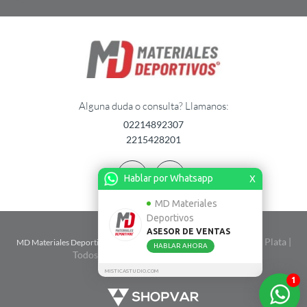
Alguna duda o consulta? Llamanos:
02214892307
2215428201
Hablar por Whatsapp
X
MD Materiales
Deportivos
ASESOR DE VENTAS
| Calle 2 n� 1724 entre 67 y 68 - La Plata |
MD Materiales Deportivos
HABLAR AHORA
Todos Los Derechos Reservados. 2026
MISTICASTUDIO.COM
1