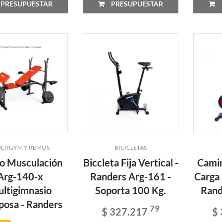
PRESUPUESTAR
PRESUPUESTAR
LTIGYM Y REMOS
BICICLETAS
o Musculación
Biccleta Fija Vertical -
Camin
Arg-140-x
Randers Arg-161 -
Carga
ltigimnasio
Soporta 100 Kg.
Rand
posa - Randers
79
$ 327.217
$