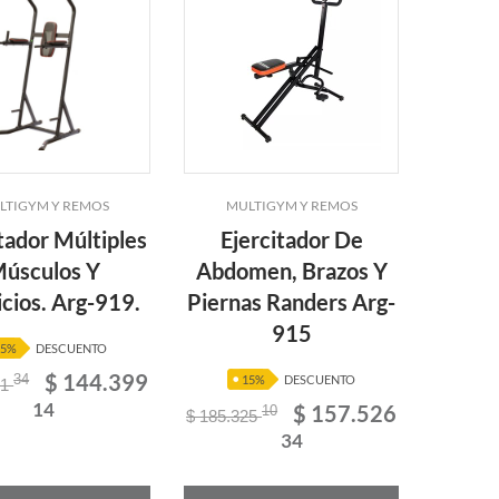
LTIGYM Y REMOS
MULTIGYM Y REMOS
tador Múltiples
Ejercitador De
úsculos Y
Abdomen, Brazos Y
icios. Arg-919.
Piernas Randers Arg-
915
15%
DESCUENTO
$ 144.399
34
15%
DESCUENTO
81
14
$ 157.526
10
$ 185.325
34