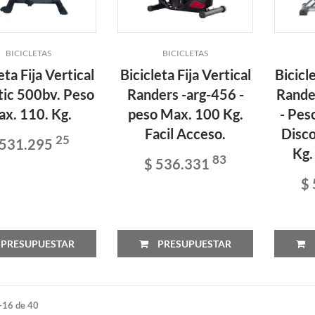
BICICLETAS
BICICLETAS
eta Fija Vertical
Bicicleta Fija Vertical
Bicicl
tic 500bv. Peso
Randers -arg-456 -
Rande
x. 110. Kg.
peso Max. 100 Kg.
- Pes
Facil Acceso.
Disco
25
 531.295
Kg.
83
$ 536.331
$
PRESUPUESTAR
PRESUPUESTAR
-16 de 40