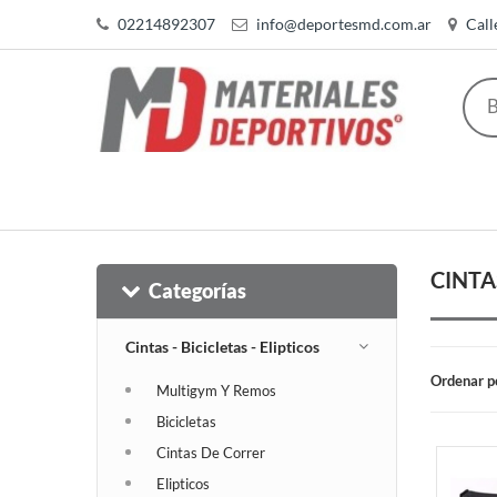
02214892307
info@deportesmd.com.ar
Call
CINTAS
Categorías
Cintas - Bicicletas - Elipticos
Ordenar p
Multigym Y Remos
Bicicletas
Cintas De Correr
Elipticos