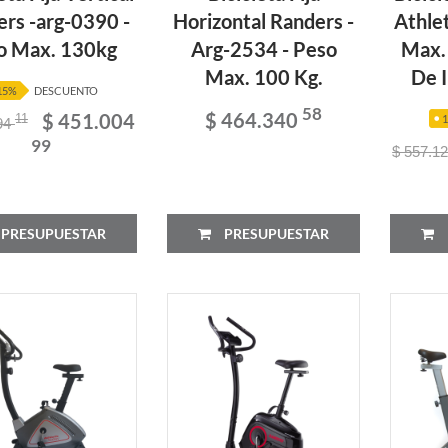
rs -arg-0390 -
Horizontal Randers -
Athle
o Max. 130kg
Arg-2534 - Peso
Max.
Max. 100 Kg.
De I
15%
DESCUENTO
58
$ 464.340
$ 451.004
11
94
99
$ 557.1
PRESUPUESTAR
PRESUPUESTAR