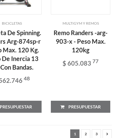
BICICLETAS
MULTIGYM Y REMOS
eta De Spinning.
Remo Randers -arg-
rs Arg-874sp-r
903-x - Peso Max.
o Max. 120 Kg.
120kg
 De Inercia 13
77
$ 605.083
 Con Bandas.
48
 562.746
PRESUPUESTAR
PRESUPUESTAR
1
2
3