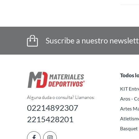
Suscribe a nuestro newslet
Todos l
KIT Ent
Alguna duda o consulta? Llamanos:
Aros - C
02214892307
Artes Ma
2215428201
Atletism
Basquet