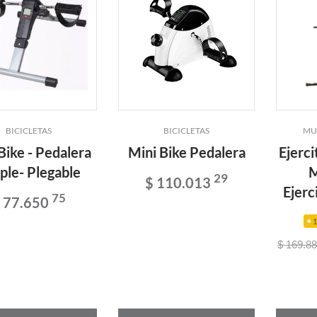
BICICLETAS
BICICLETAS
MU
Bike - Pedalera
Mini Bike Pedalera
Ejerci
ple- Plegable
M
29
$ 110.013
Ejerc
75
 77.650
$ 169.8