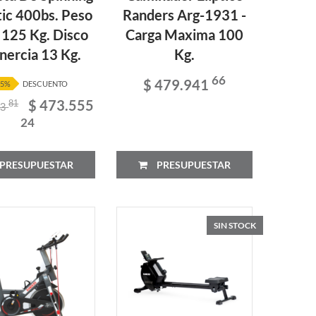
tic 400bs. Peso
Randers Arg-1931 -
 125 Kg. Disco
Carga Maxima 100
nercia 13 Kg.
Kg.
66
$ 479.941
15%
DESCUENTO
$ 473.555
81
23
24
PRESUPUESTAR
PRESUPUESTAR
SIN STOCK