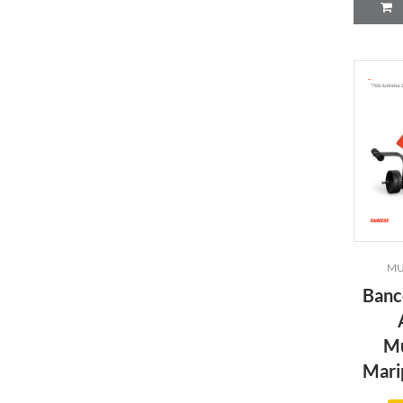
MU
Banc
Mu
Mari