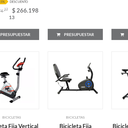
15%
DESCUENTO
$ 266.198
27
74
13
PRESUPUESTAR
PRESUPUESTAR
BICICLETAS
BICICLETAS
eta Fija Vertical
Bicicleta Fija
Bicicl