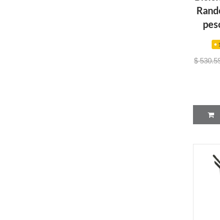
Rande
pes
$ 530.5