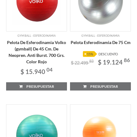
GYM BALL - ESFERODINAMIA
GYM BALL - ESFERODINAMIA
Pelota De Esferodinamia Volko
Pelota Esferodinamia De 75 Cm
(gymball) De 45 Cm. De
15%
DESCUENTO
Neopren. Anti Burst. 700 Grs.
86
$ 19.124
Color Rojo
83
$ 22.499
04
$ 15.940
PRESUPUESTAR
PRESUPUESTAR