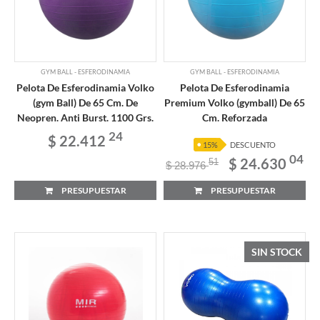
GYM BALL - ESFERODINAMIA
GYM BALL - ESFERODINAMIA
Pelota De Esferodinamia Volko
Pelota De Esferodinamia
(gym Ball) De 65 Cm. De
Premium Volko (gymball) De 65
Neopren. Anti Burst. 1100 Grs.
Cm. Reforzada
24
$ 22.412
15%
DESCUENTO
04
$ 24.630
51
$ 28.976
PRESUPUESTAR
PRESUPUESTAR
SIN STOCK