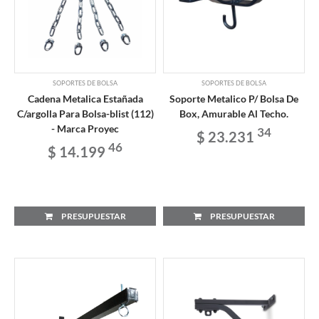
SOPORTES DE BOLSA
SOPORTES DE BOLSA
Cadena Metalica Estañada
Soporte Metalico P/ Bolsa De
C/argolla Para Bolsa-blist (112)
Box, Amurable Al Techo.
- Marca Proyec
34
$ 23.231
46
$ 14.199
PRESUPUESTAR
PRESUPUESTAR