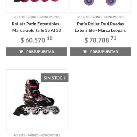
ROLLERS - PATINES - MONOPATINES
ROLLERS - PATINES - MONOPATINES
Rollers Patín Extensibles -
Patín Roller De 4 Ruedas
Marca Gold Talle 35 Al 38
Extensible - Marca Leopard
18
73
$ 60.570
$ 78.788
PRESUPUESTAR
PRESUPUESTAR
SIN STOCK
ROLLERS - PATINES - MONOPATINES