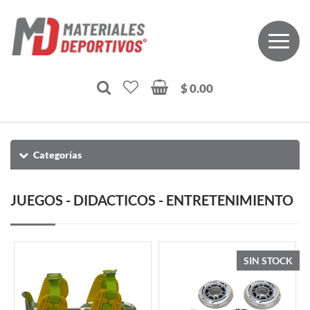
$ 0.00
Categorías
JUEGOS - DIDACTICOS - ENTRETENIMIENTO
SIN STOCK