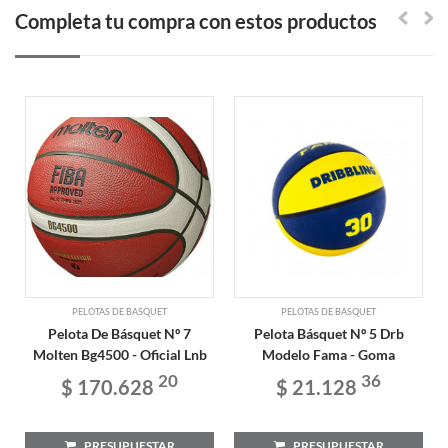
Completa tu compra con estos productos
PELOTAS DE BASQUET
PELOTAS DE BASQUET
Pelota De Básquet Nº 7
Pelota Básquet Nº 5 Drb
Molten Bg4500 - Oficial Lnb
Modelo Fama - Goma
20
36
$ 170.628
$ 21.128
PRESUPUESTAR
PRESUPUESTAR