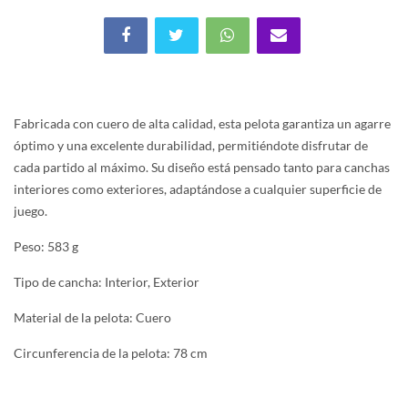
Fabricada con cuero de alta calidad, esta pelota garantiza un agarre
óptimo y una excelente durabilidad, permitiéndote disfrutar de
cada partido al máximo. Su diseño está pensado tanto para canchas
interiores como exteriores, adaptándose a cualquier superficie de
juego.
Peso: 583 g
Tipo de cancha: Interior, Exterior
Material de la pelota: Cuero
Circunferencia de la pelota: 78 cm