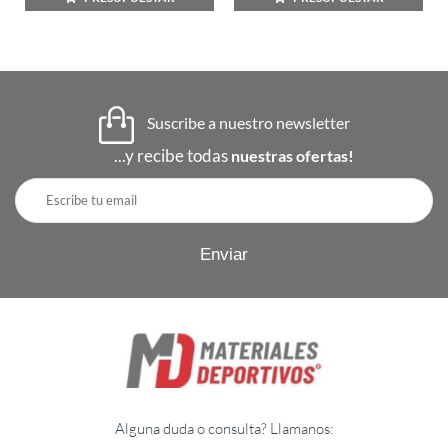
Suscribe a nuestro newsletter
...y recibe todas
nuestras ofertas!
Alguna duda o consulta? Llamanos: