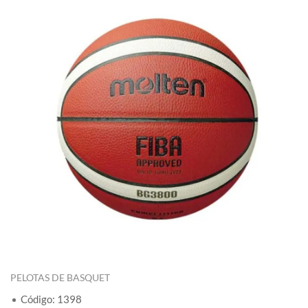
PELOTAS DE BASQUET
Código: 1398