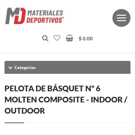
$ 0.00
Categorías
PELOTA DE BÁSQUET Nº 6
MOLTEN COMPOSITE - INDOOR /
OUTDOOR