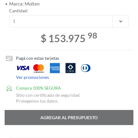
Marca: Molten
Cantidad:
98
$ 153.975
Pagá con estas tarjetas
Ver promociones
Compra 100% SEGURA
Sitio con certificado de seguridad.
Protegemos tus datos.
AGREGAR AL PRESUPUESTO