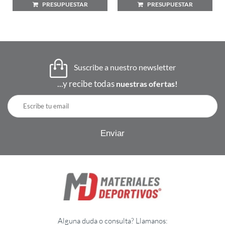
PRESUPUESTAR
PRESUPUESTAR
Suscribe a nuestro newsletter
...y recibe todas
nuestras ofertas!
Alguna duda o consulta? Llamanos: