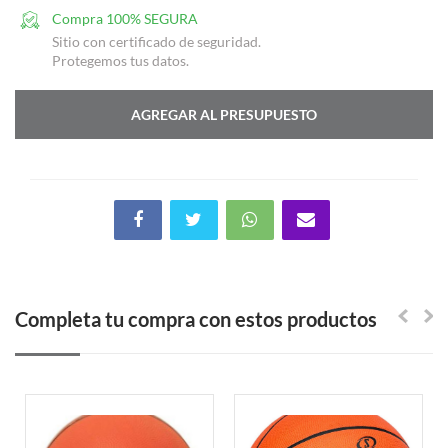
Compra 100% SEGURA
Sitio con certificado de seguridad.
Protegemos tus datos.
AGREGAR AL PRESUPUESTO
Completa tu compra con estos productos