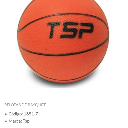
PELOTAS DE BASQUET
Código: 1851-7
Marca: Tsp