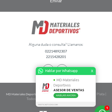
Alguna duda o consulta? Llamanos:
02214892307
2215428201
Hablar por Whatsapp
X
MD Materiales
Deportivos
ASESOR DE VENTAS
| Calle 2 n� 1724 entre 67 y 68 - La Plata |
MD Materiales Deportivos
HABLAR AHORA
Todos Los Derechos Reservados. 2026
MISTICASTUDIO.COM
1