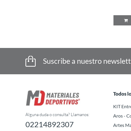
P
Suscribe a nuestro newslet
Todos l
KIT Ent
Alguna duda o consulta? Llamanos:
Aros - C
02214892307
Artes Ma