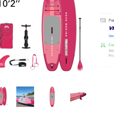
Pag
Ve
Co
Sit
Pro