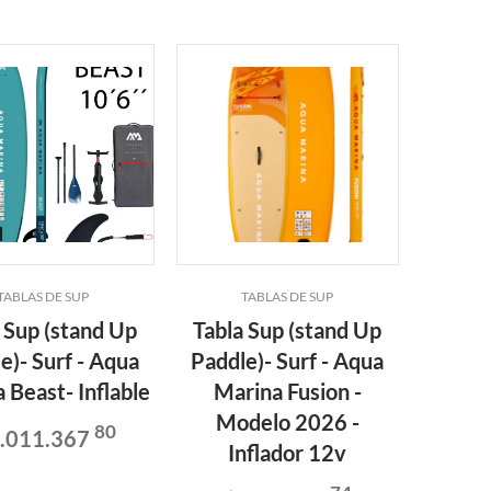
TABLAS DE SUP
TABLAS DE SUP
ELEME
 Sup (stand Up
Tabla Sup (stand Up
Salvav
e)- Surf - Aqua
Paddle)- Surf - Aqua
Torp
 Beast- Inflable
Marina Fusion -
Hilfe
Modelo 2026 -
80
1.011.367
Inflador 12v
$