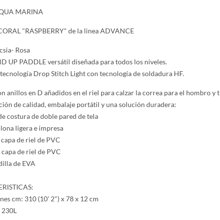
AQUA MARINA
CORAL "RASPBERRY" de la linea ADVANCE
csia- Rosa
 UP PADDLE versátil diseñada para todos los niveles.
ecnología Drop Stitch Light con tecnología de soldadura HF.
n anillos en D añadidos en el riel para calzar la correa para el hombro y t
ión de calidad, embalaje portátil y una solución duradera:
de costura de doble pared de tela
 lona ligera e impresa
 capa de riel de PVC
 capa de riel de PVC
illa de EVA
RISTICAS:
es cm: 310 (10' 2") x 78 x 12 cm
 230L