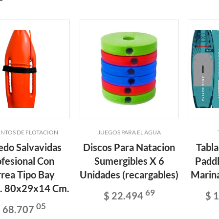
NTOS DE FLOTACION
JUEGOS PARA EL AGUA
edo Salvavidas
Discos Para Natacion
Tabla
fesional Con
Sumergibles X 6
Paddl
rea Tipo Bay
Unidades (recargables)
Marina
. 80x29x14 Cm.
69
$ 22.494
$ 
05
 68.707