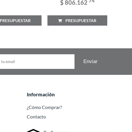
74
$ 806.162
RESUPUESTAR
PRESUPUESTAR
P
Información
¿Cómo Comprar?
Contacto