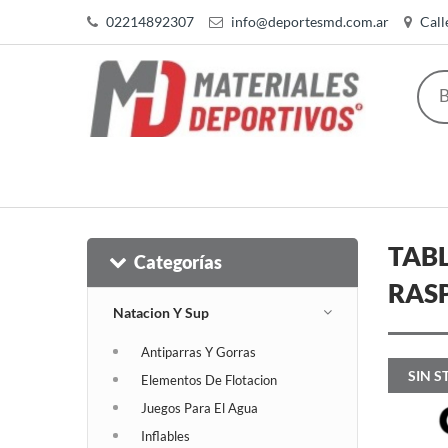
02214892307
info@deportesmd.com.ar
Call
TABL
Categorías
RASP
Natacion Y Sup
Antiparras Y Gorras
SIN S
Elementos De Flotacion
Juegos Para El Agua
Inflables