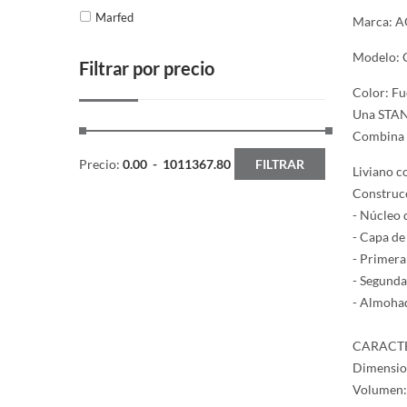
Marfed
Marca: 
Modelo: 
Filtrar por precio
Color: Fu
Una STAND
Combina t
Precio:
0.00
-
1011367.80
FILTRAR
Liviano co
Construcc
- Núcleo 
- Capa de
- Primera
- Segunda
- Almohad
CARACTE
Dimension
Volumen: