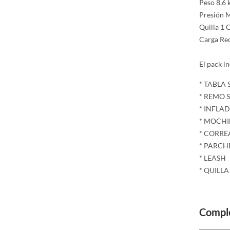
Peso 8,6 
Presión M
Quilla 1 
Carga Re
El pack i
* TABLA
* REMO S
* INFLA
* MOCHI
* CORRE
* PARCH
* LEASH
* QUILLA
Comple