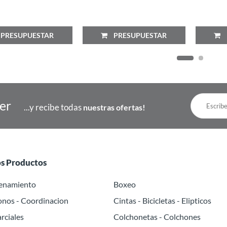
RESUPUESTAR
PRESUPUESTAR
P
ter
...y recibe todas
nuestras ofertas!
os Productos
renamiento
Boxeo
onos - Coordinacion
Cintas - Bicicletas - Elipticos
rciales
Colchonetas - Colchones