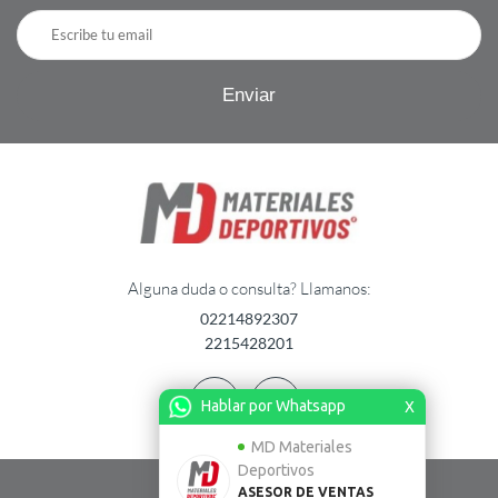
Alguna duda o consulta? Llamanos:
02214892307
2215428201
Hablar por Whatsapp
X
MD Materiales
Deportivos
ASESOR DE VENTAS