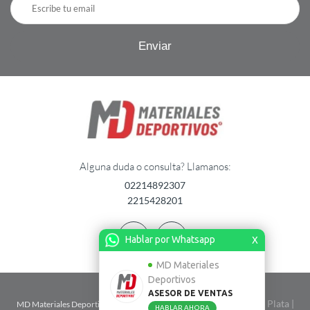
Alguna duda o consulta? Llamanos:
02214892307
2215428201
Hablar por Whatsapp
X
MD Materiales
Deportivos
ASESOR DE VENTAS
| Calle 2 n� 1724 entre 67 y 68 - La Plata |
MD Materiales Deportivos
HABLAR AHORA