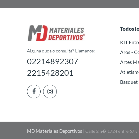
Todos l
KIT Ent
Alguna duda o consulta? Llamanos:
Aros - C
02214892307
Artes Ma
2215428201
Atletism
Basquet
MD Materiales Deportivos
| Calle 2 n� 1724 entre 67 y