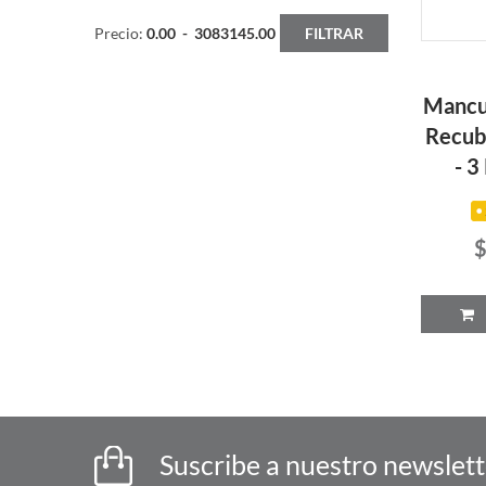
Precio:
0.00
-
3083145.00
FILTRAR
Mancu
Recub
- 3
$
P
Suscribe a nuestro newslet