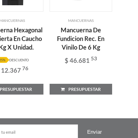
MANCUERNAS
MANCUERNAS
erna Hexagonal
Mancuerna De
Mancu
ierta En Caucho
Fundicion Rec. En
2kg - 
 Kg X Unidad.
Vinilo De 6 Kg
53
$ 46.681
25%
DESCUENTO
76
 12.367
RESUPUESTAR
PRESUPUESTAR
P