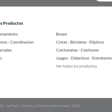
os Productos
renamiento
Boxeo
onos - Coordinacion
Cintas - Bicicletas - Elipticos
rciales
Colchonetas - Colchones
o
Juegos - Didacticos - Entretenim
Ver todos los productos
 68 - La Plata | Todos Los Derechos Reservados. 2026