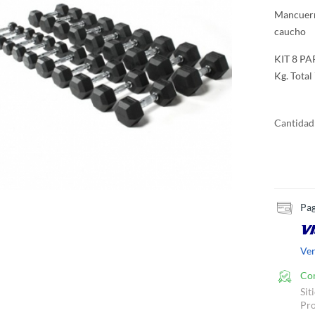
Mancuern
caucho
KIT 8 P
Kg. Total
Cantidad
Pag
Ve
Co
Sit
Pro