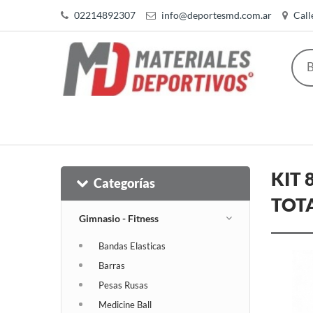
02214892307
info@deportesmd.com.ar
Call
KIT 
Categorías
TOTA
Gimnasio - Fitness
Bandas Elasticas
Barras
Pesas Rusas
Medicine Ball