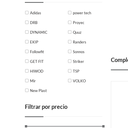
Adidas
power tech
DRB
Proyec
DYNAMIC
Quuz
EKIP
Randers
Followfit
Sonnos
Comple
GET FIT
Striker
HIWOD
TSP
Mir
VOLKO
New Plast
Filtrar por precio