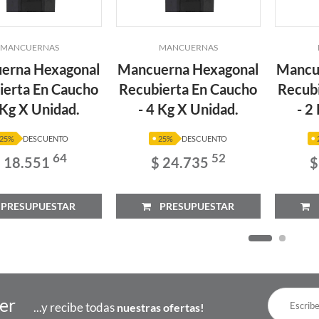
MANCUERNAS
MANCUERNAS
erna Hexagonal
Mancuerna Hexagonal
Mancu
ierta En Caucho
Recubierta En Caucho
Recub
 Kg X Unidad.
- 4 Kg X Unidad.
- 2
25%
DESCUENTO
25%
DESCUENTO
64
52
 18.551
$ 24.735
$
RESUPUESTAR
PRESUPUESTAR
P
ter
...y recibe todas
nuestras ofertas!