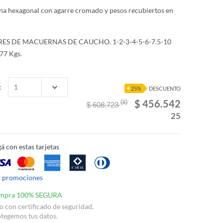
a hexagonal con agarre cromado y pesos recubiertos en
ARES DE MACUERNAS DE CAUCHO. 1-2-3-4-5-6-7.5-10
 77 Kgs.
:
25%
DESCUENTO
$ 456.542
00
$ 608.723
25
á con estas tarjetas
r promociones
mpra 100% SEGURA
io con certificado de seguridad.
tegemos tus datos.