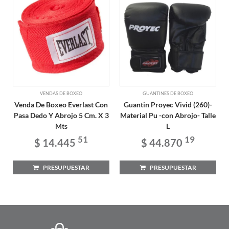
VENDAS DE BOXEO
GUANTINES DE BOXEO
Venda De Boxeo Everlast Con
Guantin Proyec Vivid (260)-
Pasa Dedo Y Abrojo 5 Cm. X 3
Material Pu -con Abrojo- Talle
Mts
L
51
19
$ 14.445
$ 44.870
PRESUPUESTAR
PRESUPUESTAR