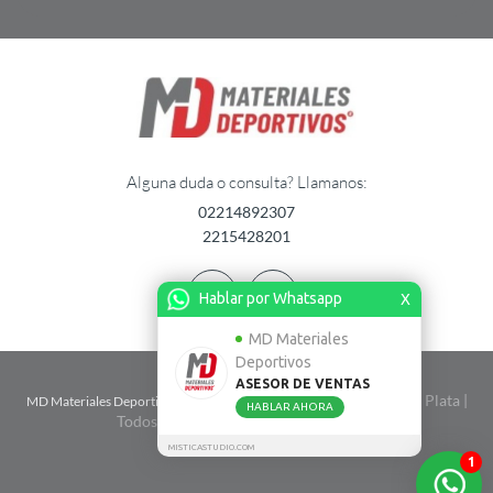
Alguna duda o consulta? Llamanos:
02214892307
2215428201
Hablar por Whatsapp
X
MD Materiales
Deportivos
ASESOR DE VENTAS
| Calle 2 n� 1724 entre 67 y 68 - La Plata |
MD Materiales Deportivos
HABLAR AHORA
Todos Los Derechos Reservados. 2026
MISTICASTUDIO.COM
1