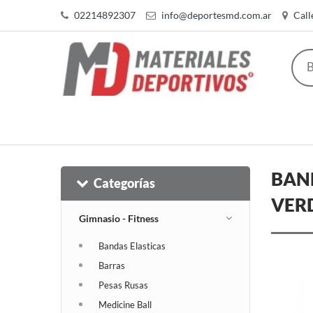
02214892307
info@deportesmd.com.ar
Call
BAND
Categorías
VER
Gimnasio - Fitness
Bandas Elasticas
Barras
Pesas Rusas
Medicine Ball