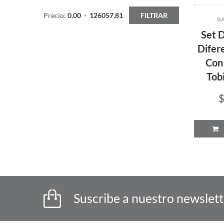
Precio:
0.00
-
126057.81
FILTRAR
BA
Set 
Difer
Con 
Tob
$
P
Suscribe a nuestro newslet