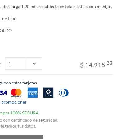
stica larga 1,20 mts recubierta en tela elástica con manijas
erde Fluo
VOLKO
32
:
$ 14.915
á con estas tarjetas
r promociones
mpra 100% SEGURA
io con certificado de seguridad.
tegemos tus datos.