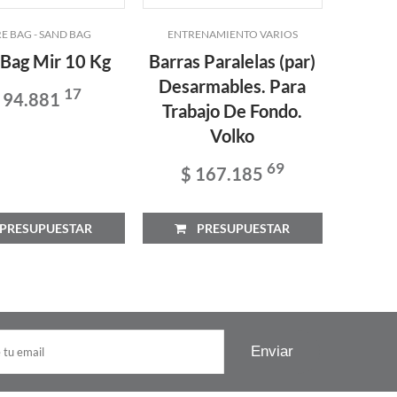
E BAG - SAND BAG
ENTRENAMIENTO VARIOS
BA
 Bag Mir 10 Kg
Barras Paralelas (par)
Kit 
Desarmables. Para
ElÁstic
17
 94.881
Trabajo De Fondo.
Hoop 
Volko
$
69
$ 167.185
RESUPUESTAR
PRESUPUESTAR
P