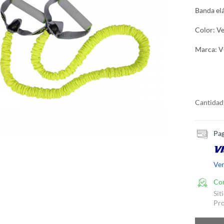
Banda elá
Color: V
Marca: 
Cantidad
Pag
Ve
Co
Sit
Pro