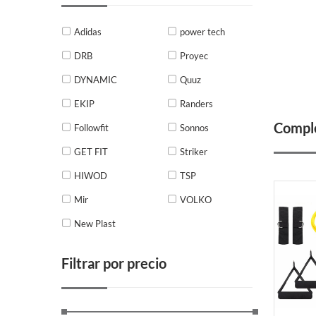
Adidas
power tech
DRB
Proyec
DYNAMIC
Quuz
EKIP
Randers
Comple
Followfit
Sonnos
GET FIT
Striker
HIWOD
TSP
Mir
VOLKO
New Plast
Filtrar por precio