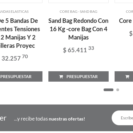
NDAS ELASTICAS
CORE BAG - SAND BAG
COR
De 5 Bandas De
Sand Bag Redondo Con
Core
entes Tensiones
16 Kg -core Bag Con 4
$
2 Manijas Y 2
Manijas
illeras Proyec
33
$ 65.411
70
 32.257
RESUPUESTAR
PRESUPUESTAR
P
ter
...y recibe todas
nuestras ofertas!